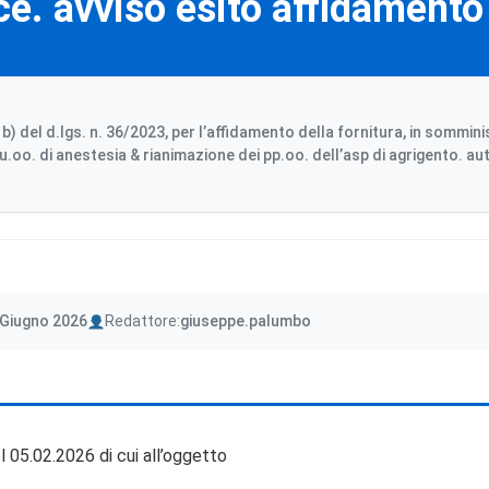
ace. avviso esito affidamento 
a b) del d.lgs. n. 36/2023, per l’affidamento della fornitura, in sommin
uu.oo. di anestesia & rianimazione dei pp.oo. dell’asp di agrigento. a
Author
 Giugno 2026
Redattore:
giuseppe.palumbo
l 05.02.2026 di cui all’oggetto