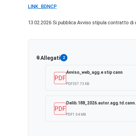
LINK_BDNCP
13.02.2026 Si pubblica Avviso stipula contratto di c
Allegati
2
Avviso_web_agg.e stip cann
PDF
PDF
357.73 KB
Delib.188_2026.autor.agg.td.cann
PDF
PDF
1.54 MB