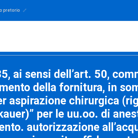
o pretorio
, ai sensi dell’art. 50, comma
amento della fornitura, in s
r aspirazione chirurgica (ri
kauer)” per le uu.oo. di ane
gento. autorizzazione all’ac