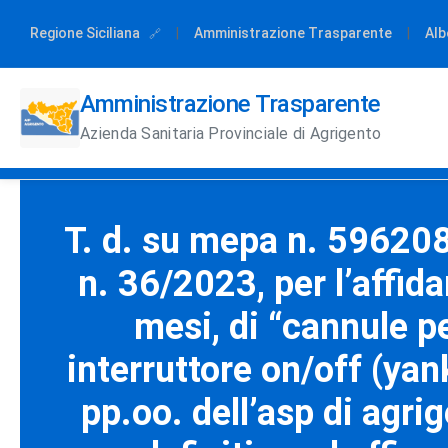
Regione Siciliana
|
Amministrazione Trasparente
|
Alb
Amministrazione Trasparente
Azienda Sanitaria Provinciale di Agrigento
T. d. su mepa n. 5962085
n. 36/2023, per l’affid
mesi, di “cannule pe
interruttore on/off (yan
pp.oo. dell’asp di agri