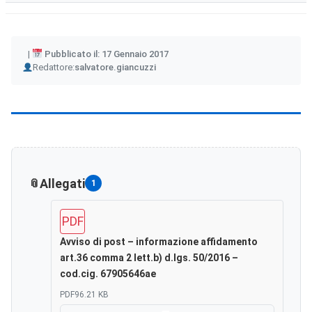
Pubblicato il: 17 Gennaio 2017
Author
Redattore:
salvatore.giancuzzi
Allegati
1
PDF
Avviso di post – informazione affidamento
art.36 comma 2 lett.b) d.lgs. 50/2016 –
cod.cig. 67905646ae
PDF
96.21 KB