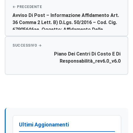
Avviso Di Post – Informazione Affidamento Art.
36 Comma 2 Lett. B) D.lgs. 50/2016 – Cod. Cig.
67905646ae. Oggetto: Affidamento Delle
Attività Di Servizio Prevenzione Incendi, Lotta
Antincendio E Gestione Delle Emergenze H24
Per I Pp.oo.dell’ A.s.p. Di Agrigento.
Piano Dei Centri Di Costo E Di
Responsabilità_rev6.0_v6.0
Ultimi Aggionamenti