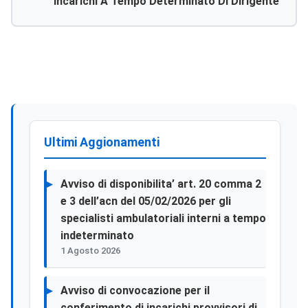
Incarichi A Tempo Determinato Di Dirigente
Medico Di Anestesia E Rianimazione , Anatomia
Patologica, Carrdiologia, Chirurgia Generale ,
Mcau, Medicina Interna E Ortopedia.
Ultimi Aggionamenti
Avviso di disponibilita’ art. 20 comma 2
e 3 dell’acn del 05/02/2026 per gli
specialisti ambulatoriali interni a tempo
indeterminato
1 Agosto 2026
Avviso di convocazione per il
conferimento di incarichi provvisori di