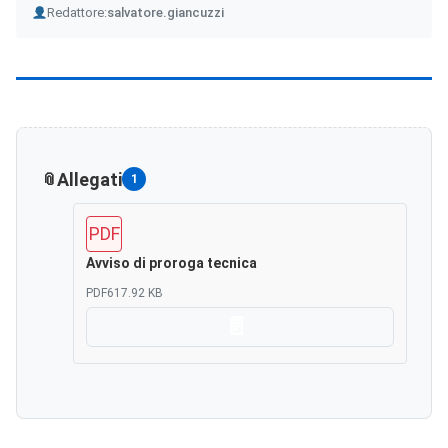
Author
Redattore:
salvatore.giancuzzi
Allegati
1
PDF
Avviso di proroga tecnica
PDF
617.92 KB
Scarica