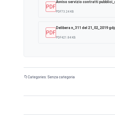
Avviso servizio contratti pubblici
PDF
PDF
73.24 KB
Delibera n_311 del 21_02_2019 gdp
PDF
PDF
421.84 KB
Categories: Senza categoria
Navigazione
articoli