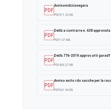
Avvisoindizionegara
PDF
PDF
371.25 KB
Delib.a contrarre n. 638 approvata
PDF
PDF
1.07 MB
Delib.776-2019.approv.atti garadf
PDF
PDF
430.27 KB
Avviso esito rdo sacche per la racc
PDF
PDF
561.94 KB