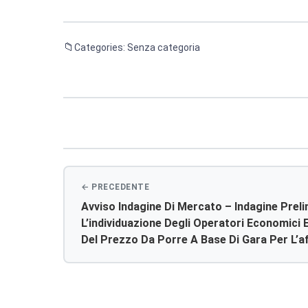
Categories: Senza categoria
Navigazione
articoli
Avviso Indagine Di Mercato – Indagine Prel
L’individuazione Degli Operatori Economici
Del Prezzo Da Porre A Base Di Gara Per L’af
Rimessa In Funzione Piscina Terapeutica E 
Manutenzione Per Un Periodo Di Anni Tre, Ub
Agrigento. Gli Operatori Economici Interes
A Quest’azienda Una Dichiarazione Redatta