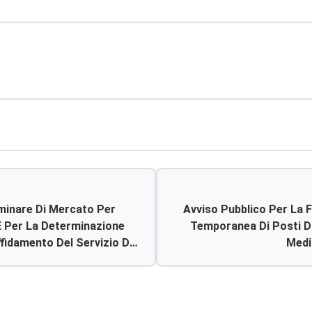
iminare Di Mercato Per
Avviso Pubblico Per La 
 E Per La Determinazione
Temporanea Di Posti Di
fidamento Del Servizio Di
Medi
La Successiva
icata Presso Il P.o. Di
sati Devono Far Pervenire
 Secondo Il Modello A