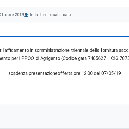
Author
Ottobre 2019
Redattore:
rosalia.cala
affidamento in somministrazione triennale della fornitura sacche 
ento per i PP.OO. di Agrigento (Codice gara 7405627 – CIG 78
scadenza presentazioneofferta ore 12,00 del 07/05/19