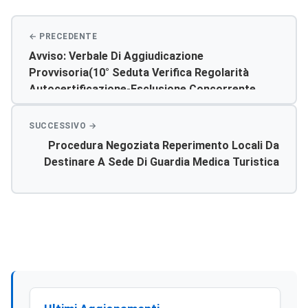
Avviso: Verbale Di Aggiudicazione
Provvisoria(10° Seduta Verifica Regolarità
Autocertificazione-Esclusione Concorrente
Irregolare E Riaggiudicazione
Provvisoria)oggetto:lavori Di Consolidamento
Degli Edifici Del Blocco Diagnosi E Terapia Del
Procedura Negoziata Reperimento Locali Da
P.o. San Giovanni Di Dio Di Agrigento-Lotto I°.
Destinare A Sede Di Guardia Medica Turistica