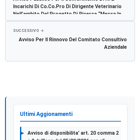
Incarichi Di Co.co.pro Di Dirigente Veterinario
Nell’ambito Del Progetto Di Ricerca “messa In
Opera Di Una Piattaforma E Di Una Ricerca Tra
Tunisia E Italia Per La Sorveglianza Delle
Malattie Emergenti Trasmissibili Da Zecche E
Avviso Per Il Rinnovo Del Comitato Consultivo
Da Culicidae – Restus Per Il Programma Italia-
Aziendale
Tunisia 2007/2013 Cooperazione Trasfontaliera
Ultimi Aggionamenti
Avviso di disponibilita’ art. 20 comma 2