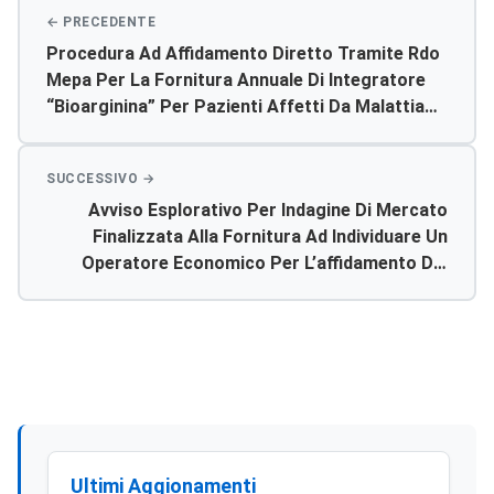
Procedura Ad Affidamento Diretto Tramite Rdo
Mepa Per La Fornitura Annuale Di Integratore
“bioarginina” Per Pazienti Affetti Da Malattia
Rara Metabolica (cod. Rcg050) Dell’asp Di
Agrigento.
Avviso Esplorativo Per Indagine Di Mercato
Finalizzata Alla Fornitura Ad Individuare Un
Operatore Economico Per L’affidamento Del
Servizio Di Organizzazione Di Corsi Di
Formazione E Accreditamento Ecm Per Le
Figure Sanitarie E Crediti Formativi Per
Assistenti Sociali.
Ultimi Aggionamenti