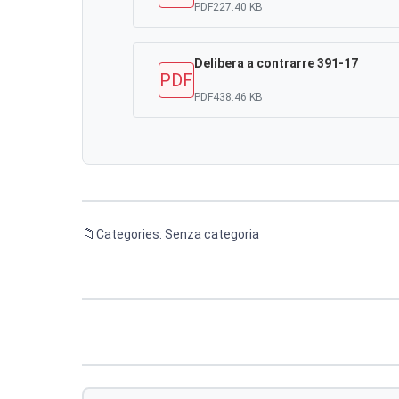
PDF
227.40 KB
Delibera a contrarre 391-17
PDF
PDF
438.46 KB
Categories: Senza categoria
Navigazione
articoli