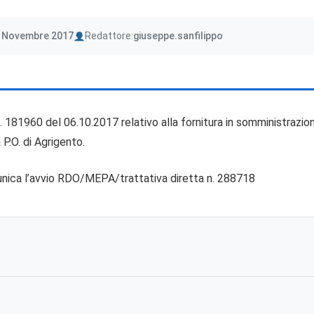
Author
0 Novembre 2017
Redattore:
giuseppe.sanfilippo
n. 181960 del 06.10.2017 relativo alla fornitura in somministrazion
 P.O. di Agrigento.
munica l’avvio RDO/MEPA/trattativa diretta n. 288718