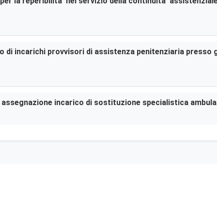
er la reperibilita’ nel servizio della continuita’ assistenzia
di incarichi provvisori di assistenza penitenziaria presso gl
er assegnazione incarico di sostituzione specialistica ambula