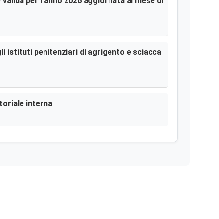
le valida per l’anno 2026 aggiornata al mese di
i istituti penitenziari di agrigento e sciacca
toriale interna