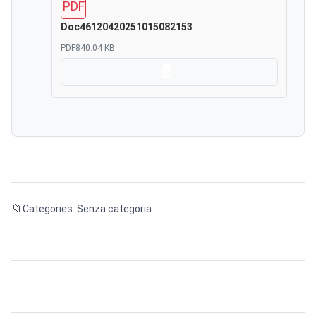
PDF
Doc46120420251015082153
PDF
840.04 KB
Scarica
Categories: Senza categoria
Navigazione
articoli