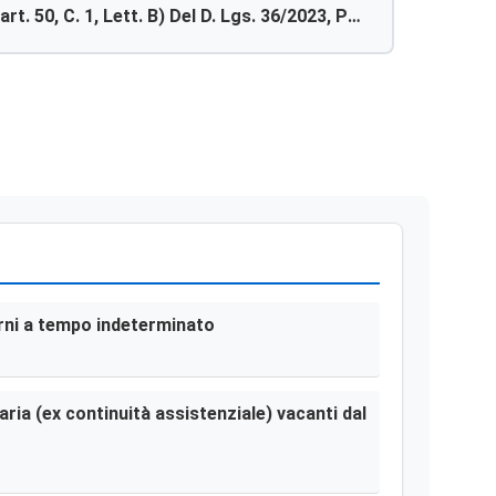
art. 50, C. 1, Lett. B) Del D. Lgs. 36/2023, Per
nitura Del Farmaco Amlodipina Cpr 5 Mg E 10
Mg – Rdo N.5884628
terni a tempo indeterminato
aria (ex continuità assistenziale) vacanti dal