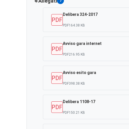
Allegati
7
Delibera 324-2017
PDF
PDF
164.38 KB
Avviso gara internet
PDF
PDF
216.95 KB
Avviso esito gara
PDF
PDF
398.38 KB
Delibera 1108-17
PDF
PDF
150.21 KB