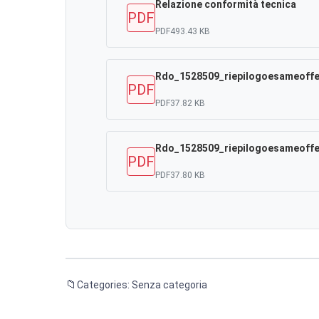
Relazione conformità tecnica
PDF
PDF
493.43 KB
Rdo_1528509_riepilogoesameoffe
PDF
PDF
37.82 KB
Rdo_1528509_riepilogoesameoffe
PDF
PDF
37.80 KB
Categories: Senza categoria