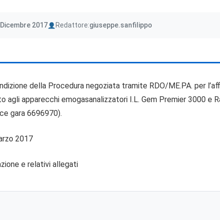
Author
 Dicembre 2017
Redattore:
giuseppe.sanfilippo
ll’indizione della Procedura negoziata tramite RDO/ME.PA. per l’a
cato agli apparecchi emogasanalizzatori I.L. Gem Premier 3000 e 
dice gara 6696970).
marzo 2017
ione e relativi allegati