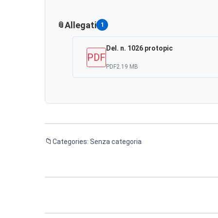
Allegati
1
Del. n. 1026 protopic
PDF
PDF
2.19 MB
Categories: Senza categoria
Navigazione
articoli