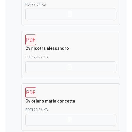
PDF
77.64 KB
Scarica
PDF
Cv nicotra alessandro
PDF
629.97 KB
Scarica
PDF
Cv orlano maria concetta
PDF
123.86 KB
Scarica