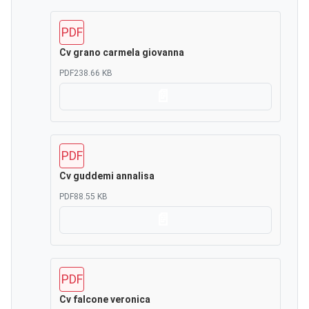
PDF
Cv grano carmela giovanna
PDF
238.66 KB
Scarica
PDF
Cv guddemi annalisa
PDF
88.55 KB
Scarica
PDF
Cv falcone veronica