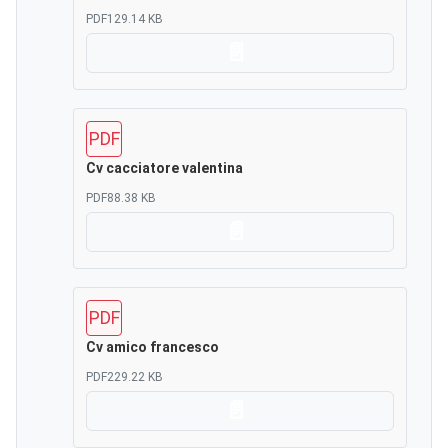
PDF
129.14 KB
Scarica
PDF
Cv cacciatore valentina
PDF
88.38 KB
Scarica
PDF
Cv amico francesco
PDF
229.22 KB
Scarica