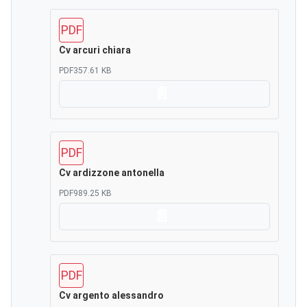
PDF
Cv arcuri chiara
PDF
357.61 KB
Scarica
PDF
Cv ardizzone antonella
PDF
989.25 KB
Scarica
PDF
Cv argento alessandro