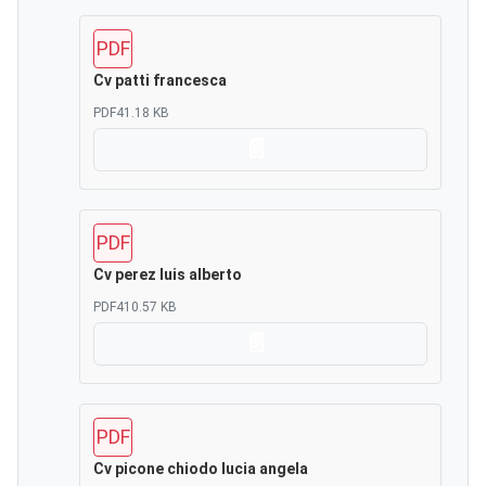
PDF
Cv patti francesca
PDF
41.18 KB
Scarica
PDF
Cv perez luis alberto
PDF
410.57 KB
Scarica
PDF
Cv picone chiodo lucia angela