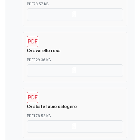
PDF
78.57 KB
Scarica
PDF
Cv avarello rosa
PDF
329.36 KB
Scarica
PDF
Cv abate fabio calogero
PDF
178.52 KB
Scarica