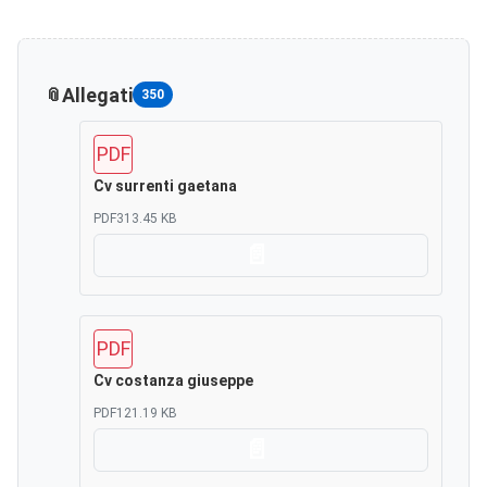
Allegati
350
PDF
Cv surrenti gaetana
PDF
313.45 KB
Scarica
PDF
Cv costanza giuseppe
PDF
121.19 KB
Scarica