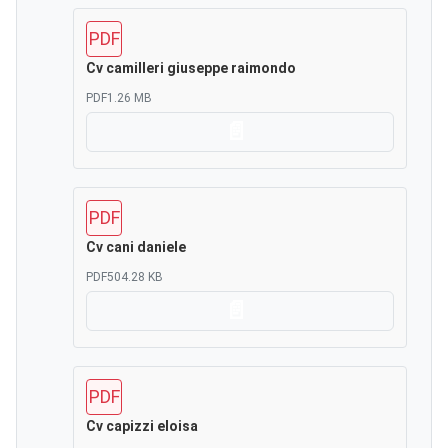
PDF
Cv camilleri giuseppe raimondo
PDF
1.26 MB
Scarica
PDF
Cv cani daniele
PDF
504.28 KB
Scarica
PDF
Cv capizzi eloisa