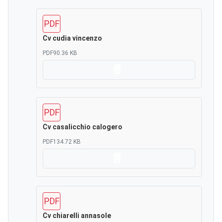
PDF
Cv cudia vincenzo
PDF
90.36 KB
Scarica
PDF
Cv casalicchio calogero
PDF
134.72 KB
Scarica
PDF
Cv chiarelli annasole