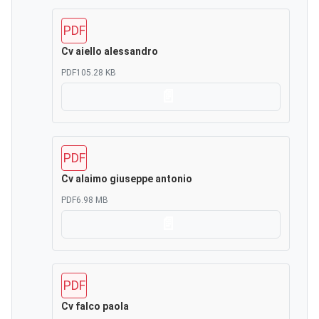
PDF
Cv aiello alessandro
PDF
105.28 KB
Scarica
PDF
Cv alaimo giuseppe antonio
PDF
6.98 MB
Scarica
PDF
Cv falco paola