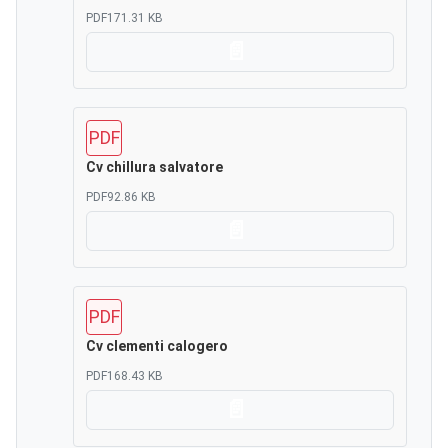
PDF
171.31 KB
Scarica
PDF
Cv chillura salvatore
PDF
92.86 KB
Scarica
PDF
Cv clementi calogero
PDF
168.43 KB
Scarica