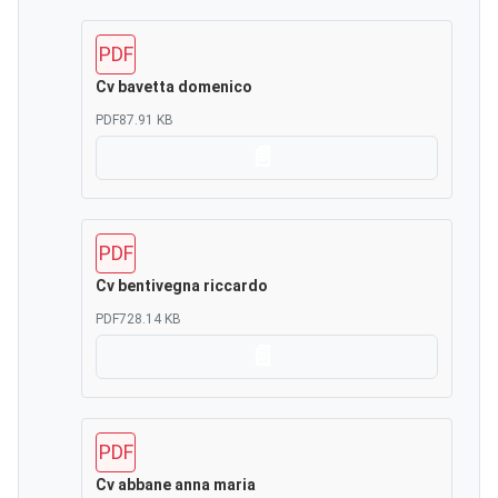
PDF
Cv bavetta domenico
PDF
87.91 KB
Scarica
PDF
Cv bentivegna riccardo
PDF
728.14 KB
Scarica
PDF
Cv abbane anna maria