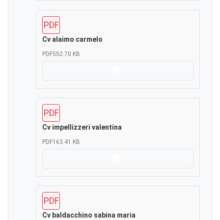
PDF
Cv alaimo carmelo
PDF
552.70 KB
Scarica
PDF
Cv impellizzeri valentina
PDF
163.41 KB
Scarica
PDF
Cv baldacchino sabina maria