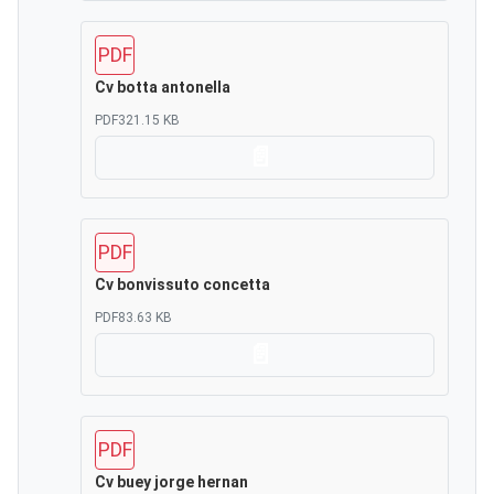
PDF
Cv botta antonella
PDF
321.15 KB
Scarica
PDF
Cv bonvissuto concetta
PDF
83.63 KB
Scarica
PDF
Cv buey jorge hernan