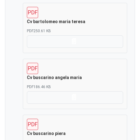
PDF
Cv bartolomeo maria teresa
PDF
250.61 KB
Scarica
PDF
Cv buscarino angela maria
PDF
186.46 KB
Scarica
PDF
Cv buscarino piera