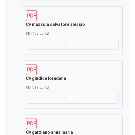
PDF
Cv mazzola salvatore alessio
PDF
403.55 KB
Scarica
PDF
Cv giudice loredana
PDF
519.55 KB
Scarica
PDF
Cv garziano anna maria