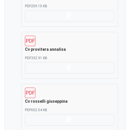
PDF
259.15 KB
Scarica
PDF
Cv provitera annalisa
PDF
332.91 KB
Scarica
PDF
Cv rosselli giuseppina
PDF
652.54 KB
Scarica