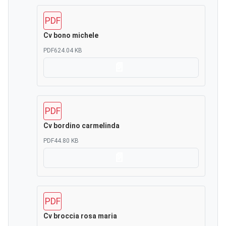
PDF
Cv bono michele
PDF
624.04 KB
Scarica
PDF
Cv bordino carmelinda
PDF
44.80 KB
Scarica
PDF
Cv broccia rosa maria