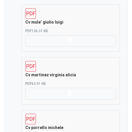
PDF
Cv mule’ giulio luigi
PDF
136.31 KB
Scarica
PDF
Cv martinez virginia alicia
PDF
63.91 KB
Scarica
PDF
Cv porrello michele